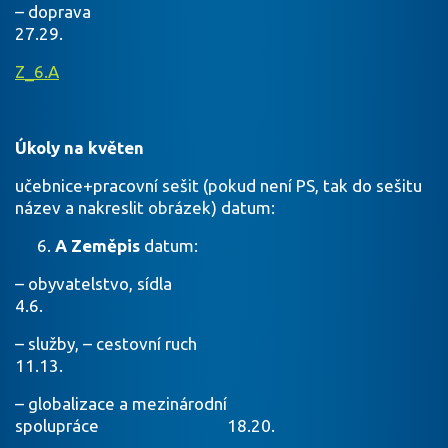
– doprava
27.29.
Z_6.A
Úkoly na květen
učebnice+pracovní sešit (pokud není PS, tak do sešitu
název a nakreslit obrázek) datum:
A Zeměpis
datum:
– obyvatelstvo, sídla
4.6.
– služby, – cestovní ruch
11.13.
– globalizace a mezinárodní
spolupráce 18.20.