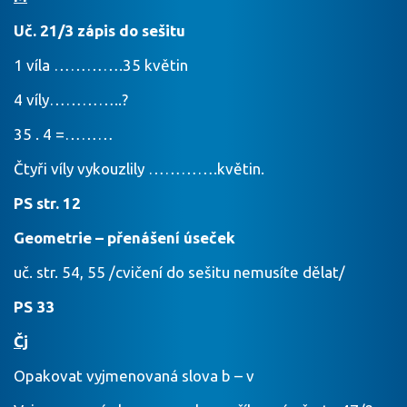
Uč. 21/3 zápis do sešitu
1 víla ………….35 květin
4 víly…………..?
35 . 4 =………
Čtyři víly vykouzlily ………….květin.
PS str. 12
Geometrie – přenášení úseček
uč. str. 54, 55 /cvičení do sešitu nemusíte dělat/
PS 33
Čj
Opakovat vyjmenovaná slova b – v