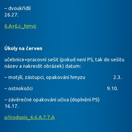
– dvoukřídlí
26.27.
6.A+6.r._hmyz
Úkoly na červen
učebnice+pracovní sešit (pokud není PS, tak do sešitu
název a nakreslit obrázek) datum:
– motýlí, zástupci, opakování hmyzu 2.3.
– ostnokožci 9.10.
– závěrečné opakování učiva (doplnění PS)
16.17.
přírodopis_6.6.A.7.7.A