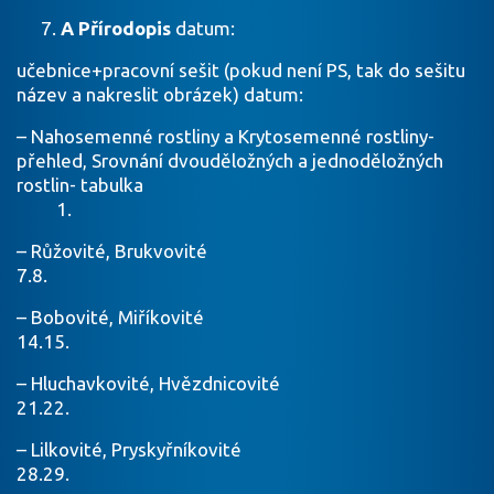
A Přírodopis
datum:
učebnice+pracovní sešit (pokud není PS, tak do sešitu
název a nakreslit obrázek) datum:
– Nahosemenné rostliny a Krytosemenné rostliny-
přehled, Srovnání dvouděložných a jednoděložných
rostlin- tabulka
1.
– Růžovité, Brukvovité
7.8.
– Bobovité, Miříkovité
14.15.
– Hluchavkovité, Hvězdnicovité
21.22.
– Lilkovité, Pryskyřníkovité
28.29.