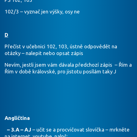
102/3 – vyznač jen výšky, osy ne
D
Přečíst v učebnici 102, 103, ústně odpovědět na
otázky – nalepit nebo opsat zápis
Nevím, jestli jsem vám dávala předchozí zápis – Řím a
Řím v době královské, pro jistotu posílám taky J
Angličtina
– 3.A – AJ
– učit se a procvičovat slovíčka – mrkněte
na internet, youtube, nalpř: