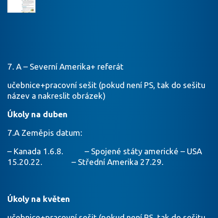
7. A – Severní Amerika+ referát
učebnice+pracovní sešit (pokud není PS, tak do sešitu
název a nakreslit obrázek)
Úkoly na duben
7.A Zeměpis datum:
– Kanada 1.6.8. – Spojené státy americké – USA
15.20.22. – Střední Amerika 27.29.
Úkoly na květen
učebnice+pracovní sešit (pokud není PS, tak do sešitu