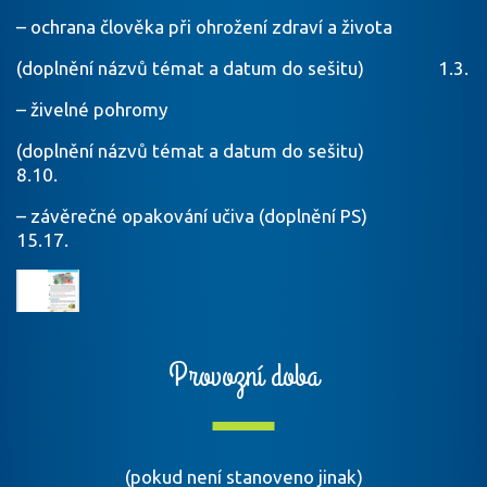
– ochrana člověka při ohrožení zdraví a života
(doplnění názvů témat a datum do sešitu) 1.3.
– živelné pohromy
(doplnění názvů témat a datum do sešitu)
8.10.
– závěrečné opakování učiva (doplnění PS)
15.17.
Provozní doba
(pokud není stanoveno jinak)