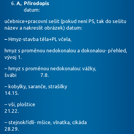
A, Přírodopis
datum:
učebnice+pracovní sešit (pokud není PS, tak do sešitu
název a nakreslit obrázek) datum:
–
Hmyz-stavba těla+PL včela,
hmyz s proměnou nedokonalou a dokonalou- přehled,
vývoj 1.
– hmyz s proměnou nedokonalou: vážky,
švábi 7.8.
– kobylky, saranče, strašilky
14.15.
– vši, ploštice
21.22.
– stejnokřídlí- mšice, vlnatka, cikáda
28.29.