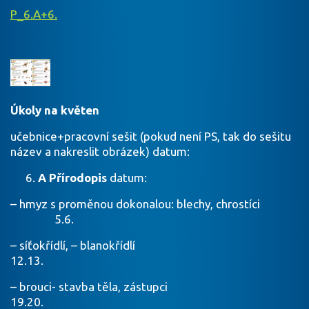
P_6.A+6.
Úkoly na květen
učebnice+pracovní sešit (pokud není PS, tak do sešitu
název a nakreslit obrázek) datum:
A Přírodopis
datum:
– hmyz s proměnou dokonalou: blechy, chrostíci
5.6.
– síťokřídlí, – blanokřídlí
12.13.
– brouci- stavba těla, zástupci
19.20.