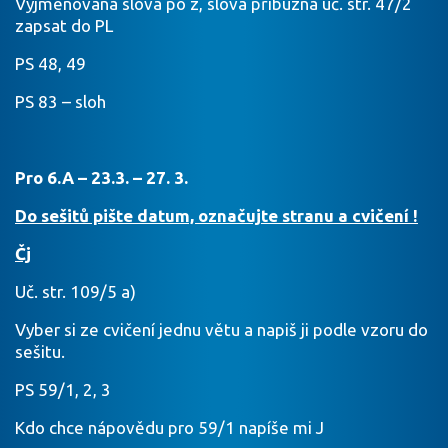
Vyjmenovaná slova po z, slova příbuzná uč. str. 47/2
zapsat do PL
PS 48, 49
PS 83 – sloh
Pro 6.A – 23.3. – 27. 3.
Do sešitů pište datum, označujte stranu a cvičení !
Čj
Uč. str. 109/5 a)
Vyber si ze cvičení jednu větu a napiš ji podle vzoru do
sešitu.
PS 59/1, 2, 3
Kdo chce nápovědu pro 59/1 napíše mi J