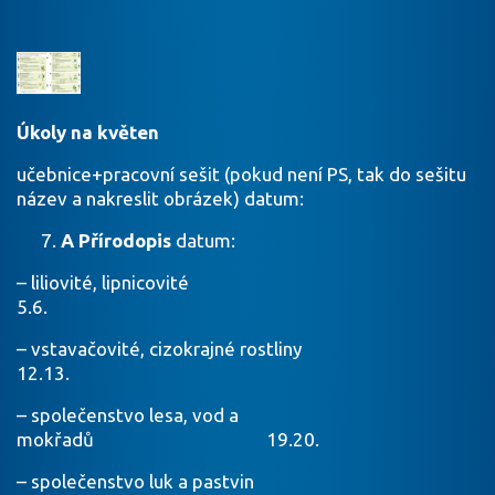
Úkoly na květen
učebnice+pracovní sešit (pokud není PS, tak do sešitu
název a nakreslit obrázek) datum:
A Přírodopis
datum:
– liliovité, lipnicovité
5.6.
– vstavačovité, cizokrajné rostliny
12.13.
– společenstvo lesa, vod a
mokřadů 19.20.
– společenstvo luk a pastvin