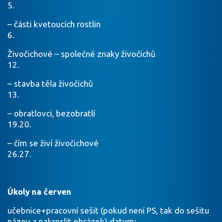
5.
– části kvetoucích rostlin
6.
Živočichové – společné znaky živočichů
12.
– stavba těla živočichů
13.
– obratlovci, bezobratlí
19.20.
– čím se živí živočichové
26.27.
Úkoly na červen
učebnice+pracovní sešit (pokud není PS, tak do sešitu
název a nakreslit obrázek) datum: