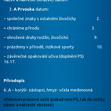
A Prvouka
datum:
– společné znaky s ostatními živočichy 2.
–
chráníme přírodu 3.
– ohrožené druhy rostlin, živočichů 9.
– prázdniny v přírodě, rizikové sporty 10.
– závěrečné opakování učiva (doplnění PS)
16.17.
Přírodopis
6. A – korýši- zástupci, hmyz- včela medonosná
učebnice+pracovní sešit (pokud není PS, tak do sešitu
název a nakreslit obrázek)