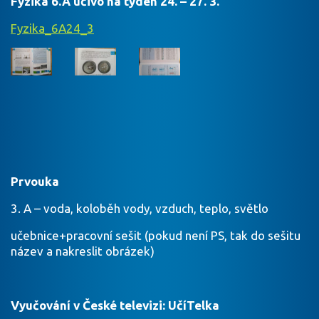
Fyzika 6.A učivo na týden 24. – 27. 3.
Fyzika_6A24_3
Prvouka
3. A – voda, koloběh vody, vzduch, teplo, světlo
učebnice+pracovní sešit (pokud není PS, tak do sešitu
název a nakreslit obrázek)
Vyučování v České televizi: UčíTelka