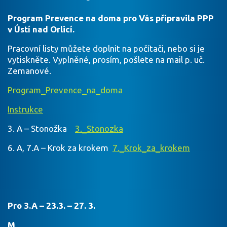
Program Prevence na doma pro Vás připravila PPP
v Ústí nad Orlicí.
Pracovní listy můžete doplnit na počítači, nebo si je
vytiskněte. Vyplněné, prosím, pošlete na mail p. uč.
Zemanové.
Program_Prevence_na_doma
Instrukce
3. A – Stonožka
3._Stonozka
6. A, 7.A – Krok za krokem
7._Krok_za_krokem
Pro 3.A – 23.
3. – 27. 3
.
M