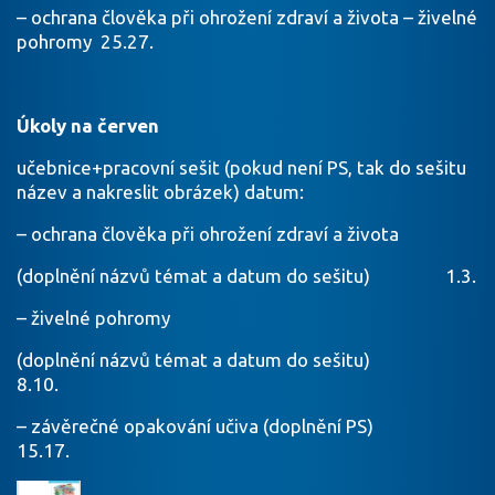
– ochrana člověka při ohrožení zdraví a života – živelné
pohromy 25.27.
Úkoly na červen
učebnice+pracovní sešit (pokud není PS, tak do sešitu
název a nakreslit obrázek) datum:
– ochrana člověka při ohrožení zdraví a života
(doplnění názvů témat a datum do sešitu) 1.3.
– živelné pohromy
(doplnění názvů témat a datum do sešitu)
8.10.
– závěrečné opakování učiva (doplnění PS)
15.17.