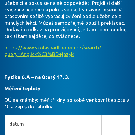
učebnici a pokus se na ně odpovědět. Projdi si další
cvičení v učebnici a pokus se najít správné řešení. V
pracovním sešitě vypracuj cvičení podle učebnice z
minulých lekcí. Můžeš samozřejmě použít překladač.
Dodávám odkaz na procvičování, je tam toho mnoho,
tak si tam najděte, co zvládnete.
https://www.skolasnadhledem.cz/search?
query=Anglick%C3%BD+jazyk
Fyzika 6.A – na úterý 17. 3.
Měření teploty
DÚ na známky: měř tři dny po sobě venkovní teplotu v
°C a zapiš do tabulky:
datum