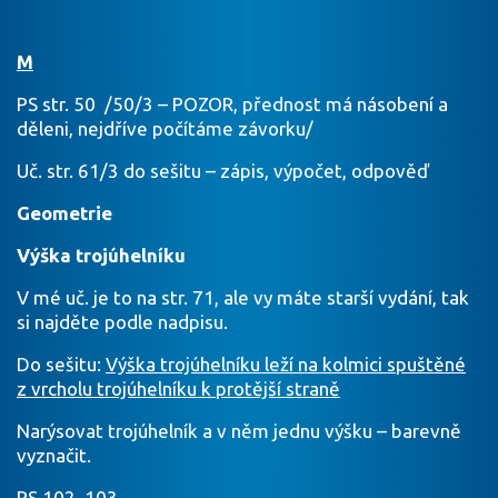
M
PS str. 50 /50/3 – POZOR, přednost má násobení a
děleni, nejdříve počítáme závorku/
Uč. str. 61/3 do sešitu – zápis, výpočet, odpověď
Geometrie
Výška trojúhelníku
V mé uč. je to na str. 71, ale vy máte starší vydání, tak
si najděte podle nadpisu.
Do sešitu:
Výška trojúhelníku leží na kolmici spuštěné
z vrcholu trojúhelníku k protější straně
Narýsovat trojúhelník a v něm jednu výšku – barevně
vyznačit.
PS 102, 103