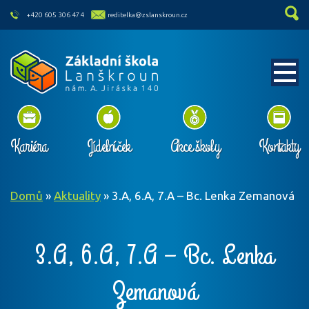
skip to main content
+420 605 306 474
reditelka@zslanskroun.cz
Kariéra
Jídelníček
Akce školy
Kontakty
Domů
»
Aktuality
»
3.A, 6.A, 7.A – Bc. Lenka Zemanová
3.A, 6.A, 7.A – Bc. Lenka
Zemanová