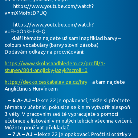
https://www.youtube.com/watch?
v=mXMofxtDPUQ
https://www.youtube.com/watch?
v=FHaObkHEkHQ
další témata najdete už sami například barvy –
colours vocabulary (barvy slovní zásoba)
Dodávám odkazy na procvičování:
https://www.skolasnadhledem.cz/profil/1-
stupen/804-anglicky-jazyk?scroll=0
https://decko.ceskatelevize.cz/hry
a tam najdete
Angličtinu s Hurvínkem
– 6.A- AJ
– lekce 22 je opakovací, takže si přečtete
témata v učebnici, pokusíte se k nim vytvořit alespoň
3 věty. V pracovním sešitě vypracujete s pomocí
učebnice a listování v minulých lekcích všechna cvičení.
Můžete používat překladač.
– 7.A – AJ
– lekce 22 je opakovací. Pročti si otázky v