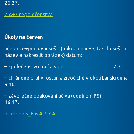
26.27.
7.A+7.r.Společenstva
Úkoly na červen
učebnice+pracovní sešit (pokud není PS, tak do sešitu
název a nakreslit obrázek) datum:
– společenstvo polí a sídel 2.3.
– chráněné druhy rostlin a živočichů v okolí Lanškrouna
9.10.
– závěrečné opakování učiva (doplnění PS)
16.17.
přírodopis_6.6.A.7.7.A