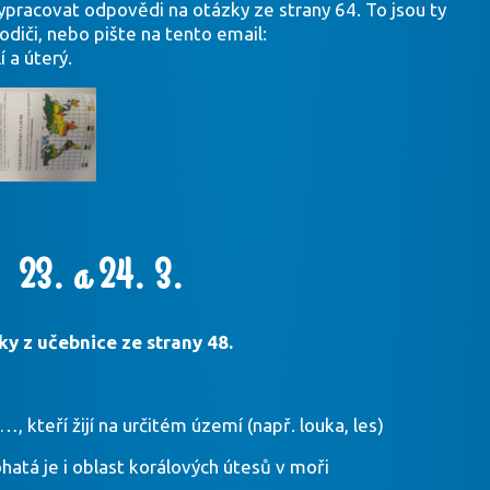
pracovat odpovědi na otázky ze strany 64. To jsou ty
diči, nebo pište na tento email:
 a úterý.
 23. a 24. 3.
ky z učebnice ze strany 48.
, kteří žijí na určitém území (např. louka, les)
hatá je i oblast korálových útesů v moři