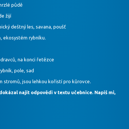
zmrzlé půdě
e žijí
cký deštný les, savana, poušť
m, ekosystém rybníku.
 dravců, na konci řetězce
rybník, pole, sad
m stromů, jsou lehkou kořistí pro kůrovce.
 dokázal najít odpovědi v textu učebnice. Napiš mi,