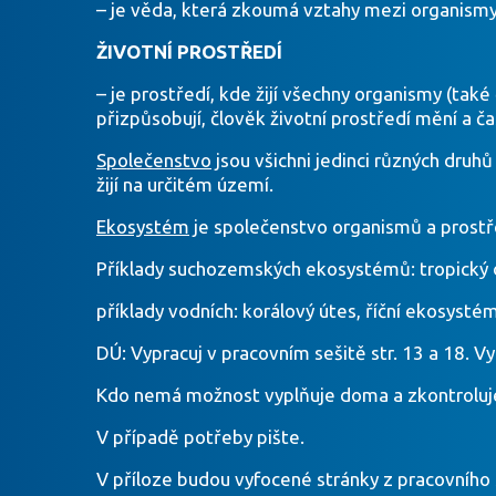
– je věda, která zkoumá vztahy mezi organism
ŽIVOTNÍ PROSTŘEDÍ
– je prostředí, kde žijí všechny organismy (také
přizpůsobují, člověk životní prostředí mění a ča
Společenstvo
jsou všichni jedinci různých druhů 
žijí na určitém území.
Ekosystém
je společenstvo organismů a prostřed
Příklady suchozemských ekosystémů: tropický d
příklady vodních: korálový útes, říční ekosysté
DÚ: Vypracuj v pracovním sešitě str. 13 a 18. Vy
Kdo nemá možnost vyplňuje doma a zkontroluj
V případě potřeby pište.
V příloze budou vyfocené stránky z pracovního 