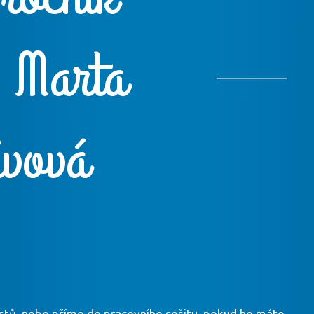
 Marta
ivová
listů, nebo přímo do pracovního sešitu, pokud ho máte