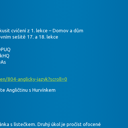
 zkusit cvičení z 1. lekce – Domov a dům
ovním sešitě 17. a 18. lekce
DPUQ
EkHQ
OAs
en/804-anglicky-jazyk?scroll=0
te Angličtinu s Hurvínkem
nka s lístečkem. Druhý úkol je pročíst ofocené