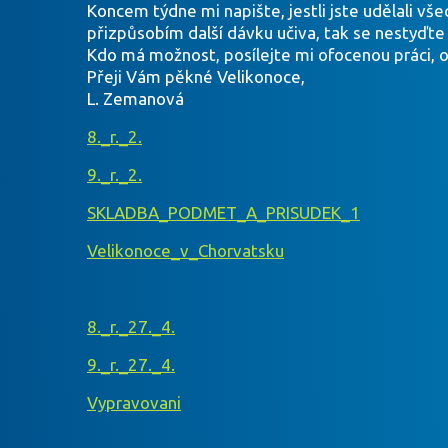
Koncem týdne mi napište, jestli jste udělali v
přizpůsobím další dávku učiva, tak se nestyďte
Kdo má možnost, posílejte mi ofocenou práci, 
Přeji Vám pěkné Velikonoce,
L. Zemanová
8._r._2.
9._r._2.
SKLADBA_PODMET_A_PRISUDEK_1
Velikonoce_v_Chorvatsku
8._r._27._4.
9._r._27._4.
Vypravovani