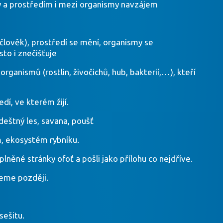
y a prostředím i mezi organismy navzájem
 člověk), prostředí se mění, organismy se
sto i znečišťuje
organismů (rostlin, živočichů, hub, bakterií,…), kteří
í, ve kterém žijí.
eštný les, savana, poušť
m, ekosystém rybníku.
plněné stránky ofoť a pošli jako přílohu co nejdříve.
eme později.
sešitu.