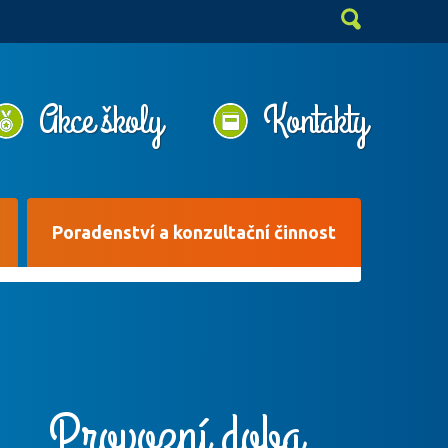
Akce školy
Kontakty
Poradenství a konzultační činnost
Provozní doba