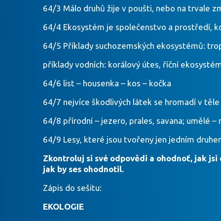
64/3 Málo druhů žije v poušti, nebo na trvale 
64/4 Ekosystém je společenstvo a prostředí, kd
64/5 Příklady suchozemských ekosystémů: tropi
příklady vodních: korálový útes, říční ekosysté
64/6 list – housenka – kos – kočka
64/7 nejvíce škodlivých látek se hromadí v těle
64/8 přírodní – jezero, prales, savana; umělé – 
64/9 Lesy, které jsou tvořeny jen jedním druhe
Zkontroluj si své odpovědi a ohodnoť, jak jsi
jak by ses ohodnotil.
Zápis do sešitu:
EKOLOGIE