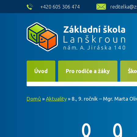
skip to main content
+420 605 306 474
reditelka@z
Úvod
Pro rodiče a žáky
Ško
Domů
»
Aktuality
»
8., 9. ročník – Mgr. Marta Ol
8., 9.