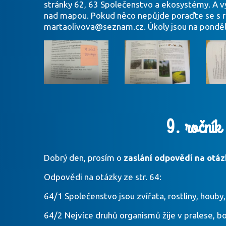
stránky 62, 63 Společenstvo a ekosystémy. A vy
nad mapou. Pokud něco nepůjde poraďte se s ro
martaolivova@seznam.cz. Úkoly jsou na pondělí
9. ročník
Dobrý den, prosím o
zaslání odpovědí na otáz
Odpovědi na otázky ze str. 64:
64/1 Společenstvo jsou zvířata, rostliny, houby,…
64/2 Nejvíce druhů organismů žije v pralese, bo