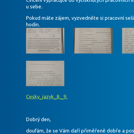
u sebe.
Pokud máte zájem, vyzvedněte si pracovní sešity
hodin.
Cesky_jazyk_8._9.
Dobrý den,
doufám, že se Vám daří přiměřeně dobře a posíl