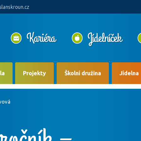
slanskroun.cz
Kariéra
Jídelníček
la
Projekty
Školní družina
Jídelna
ivová
 ročník –