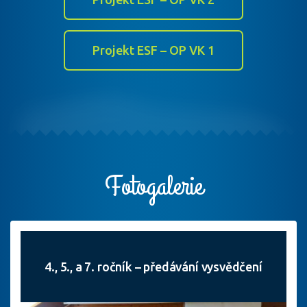
Projekt ESF – OP VK 1
Fotogalerie
4., 5., a 7. ročník – předávání vysvědčení