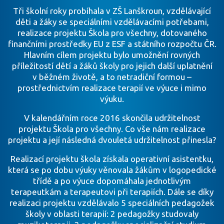
Tři školní roky probíhala v ZŠ Lanškroun, vzdělávající
děti a žáky se speciálními vzdělávacími potřebami,
realizace projektu Škola pro všechny, dotovaného
finančními prostředky EU z ESF a státního rozpočtu ČR.
Hlavním cílem projektu bylo umožnění rovných
příležitostí dětí a žáků školy pro jejich další uplatnění
v běžném životě, a to netradiční formou –
prostřednictvím realizace terapií ve výuce i mimo
výuku.
V kalendářním roce 2016 skončila udržitelnost
projektu Škola pro všechny. Co vše nám realizace
projektu a její následná dvouletá udržitelnost přinesla?
Realizací projektu škola získala operativní asistentku,
která se po dobu výuky věnovala žákům v logopedické
třídě a po výuce dopomáhala jednotlivým
terapeutkám a terapeutovi při terapiích. Dále se díky
realizaci projektu vzdělávalo 5 speciálních pedagožek
školy v oblasti terapií: 2 pedagožky studovaly