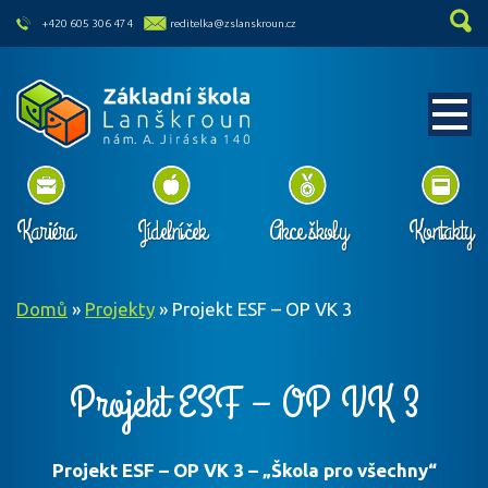
skip to main content
+420 605 306 474
reditelka@zslanskroun.cz
Kariéra
Jídelníček
Akce školy
Kontakty
Domů
»
Projekty
»
Projekt ESF – OP VK 3
Projekt ESF – OP VK 3
Projekt ESF – OP VK 3 – „Škola pro všechny“