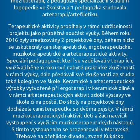
muzikoterapii, 2 pedagožky specializační studium
logopedie ve školství a 1 pedagožka studovala
arteterapii/artefiletiku.
Terapeutické aktivity probíhaly v rámci udržitelnosti
projektu jako průběžná součást výuky. Během roku
2016 byly zrealizovány 2 projektové dny, během nichž
se uskutečnily canisterapeutické, ergoterapeutické,
muzikoterapeutické a arteterapeutické aktivity.
Speciální pedagogové, kteří se vzdělávali v terapiích,
využívali během roku své nabyté praktické zkušenosti
v rámci výuky, dále předávali své zkušenosti ze studia
také kolegům ve škole. Keramické a arteterapeutické
výrobky vytvořené při ergoterapii v keramické dílně a
v rámci arteterapeutických aktivit zdobí výstavy ve
škole či na poště. Do školy na projektové dny
docházela canisterapeutka se dvěma pejsky. V rámci
muzikoterapeutických aktivit děti a žáci nacvičili
vystoupení s využitím muzikoterapeutických nástrojů.
S tímto vystoupením se prezentovali v Moravské
Třebové na přehlídce divadel, zvané Kukátko.