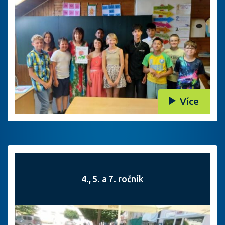
Více
4., 5. a 7. ročník