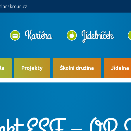
slanskroun.cz
Kariéra
Jídelníček
la
Projekty
Školní družina
Jídelna
jekt ESF – OP 