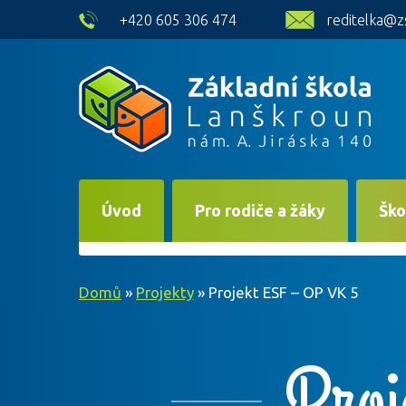
skip to main content
+420 605 306 474
reditelka@z
Úvod
Pro rodiče a žáky
Ško
Domů
»
Projekty
»
Projekt ESF – OP VK 5
Pro