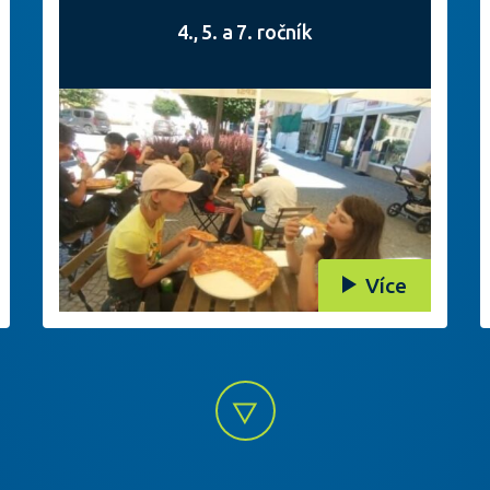
4., 5. a 7. ročník
Více