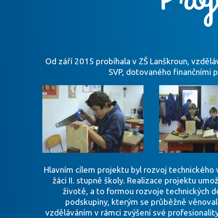
Od září 2015 probíhala v ZŠ Lanškroun, vzděláv
SVP, dotovaného finančními pr
Hlavním cílem projektu byl rozvoj technického 
žáci II. stupně školy. Realizace projektu umo
životě, a to formou rozvoje technických do
podskupiny, kterým se průběžně věnoval p
vzděláváním v rámci zvýšení své profesionalit