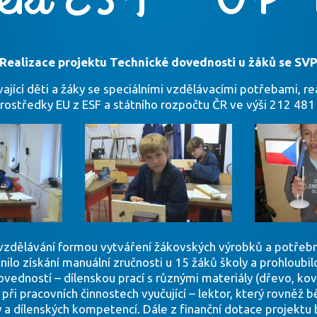
Realizace projektu Technické dovednosti u žáků se SV
ající děti a žáky se speciálními vzdělávacími potřebami, r
ostředky EU z ESF a státního rozpočtu ČR ve výši 212 481 
vzdělávání formou vytváření žákovských výrobků a potřebné
žnilo získání manuální zručnosti u 15 žáků školy a prohloubil
vedností – dílenskou prací s různými materiály (dřevo, kov,
ři pracovních činnostech vyučující – lektor, který rovněž 
y a dílenských kompetencí. Dále z finanční dotace projekt