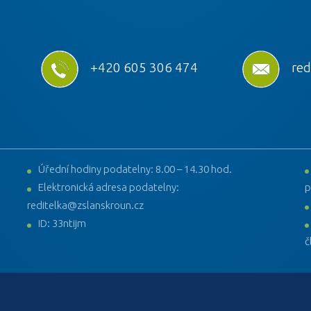
+420 605 306 474
red
Úřední hodiny podatelny: 8.00 – 14.30 hod.
Elektronická adresa podatelny:
p
reditelka@zslanskroun.cz
ID: 33ntijm
č