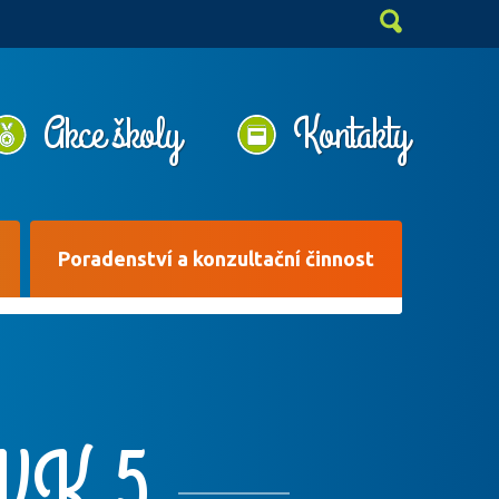
Akce školy
Kontakty
Poradenství a konzultační činnost
VK 5