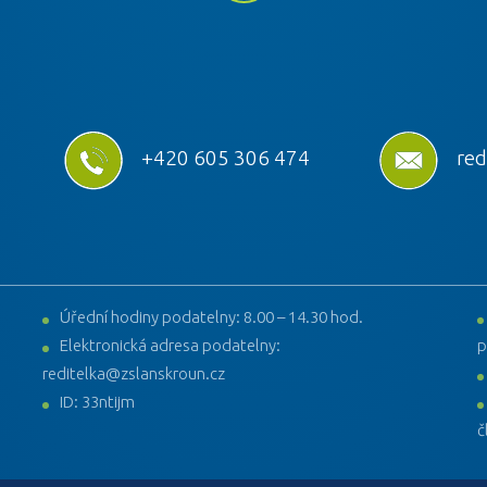
+420 605 306 474
red
Úřední hodiny podatelny: 8.00 – 14.30 hod.
Elektronická adresa podatelny:
p
reditelka@zslanskroun.cz
ID: 33ntijm
č