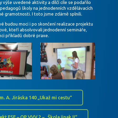
výše uvedené aktivity a dílčí cíle se podařilo
t pedagogů školy na jednodenních vzdělávacích
 gramotnosti. I toto jsme zdárně splnili.
vé budou moci i po skončení realizace projektu
vé, kteří absolvovali jednodenní semináře,
mci příkladů dobré praxe.
m. A. Jiráska 140 „Ukaž mi cestu“
ekt ESF – OP VVV 2 – „Škola jinak II“