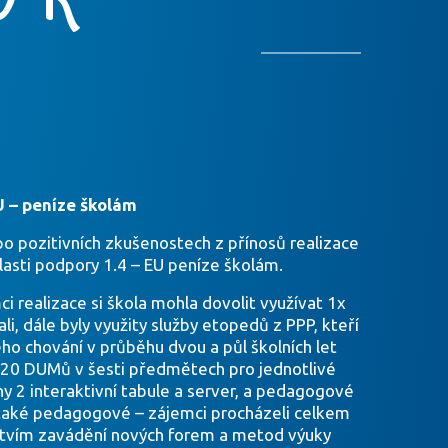
“
U – peníze školám
(po pozitivních zkušenostech z přínosů realizace
lasti podpory 1.4 – EU peníze školám.
ci realizace si škola mohla dovolit využívat 1x
, dále byly využity služby etopedů z PPP, kteří
o chování v průběhu dvou a půl školních let
m 120 DUMů v šesti předmětech pro jednotlivé
y 2 interaktivní tabule a server, a pedagogové
 také pedagogové – zájemci procházeli celkem
ictvím zavádění nových forem a metod výuky