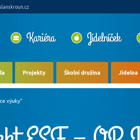
slanskroun.cz
Kariéra
Jídelníček
la
Projekty
Školní družina
Jídelna
ace výuky“
ekt ESF – OP