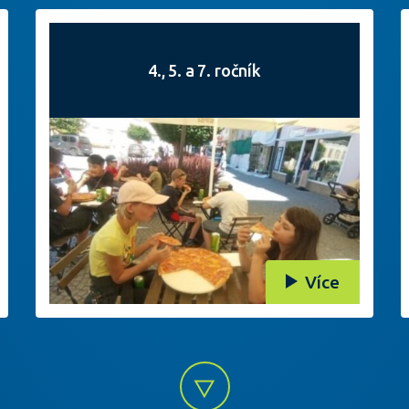
4., 5. a 7. ročník
Více