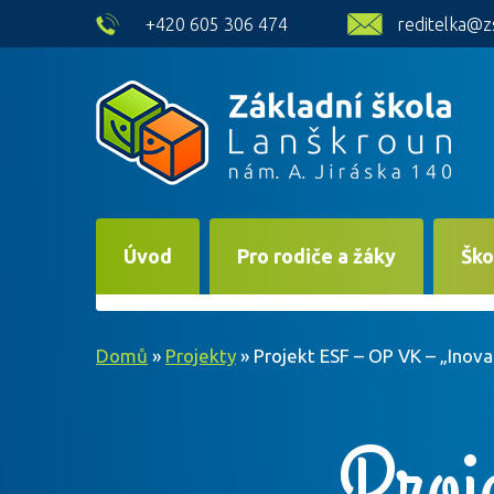
skip to main content
+420 605 306 474
reditelka@z
Úvod
Pro rodiče a žáky
Ško
Domů
»
Projekty
»
Projekt ESF – OP VK – „Inov
Proj