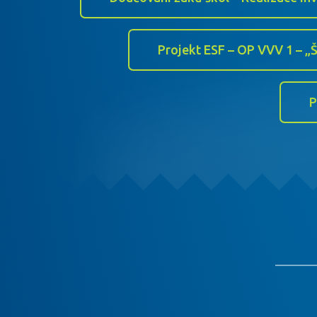
Projekt ESF – OP VVV 1 – „Š
P