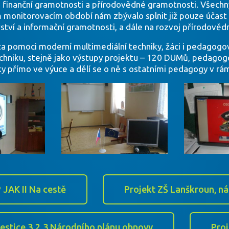
 finanční gramotnosti a přírodovědné gramotnosti. Všechny 
m monitorovacím období nám zbývalo splnit již pouze účas
tví a informační gramotnosti, a dále na rozvoj přírodovědné
 za pomoci moderní multimediální techniky, žáci i pedagogo
chniku, stejně jako výstupy projektu – 120 DUMů, pedagogo
y přímo ve výuce a dělí se o ně s ostatními pedagogy v rá
 JAK II Na cestě
Projekt ZŠ Lanškroun, ná
vestice 3.2.3 Národního plánu obnovy
Proj