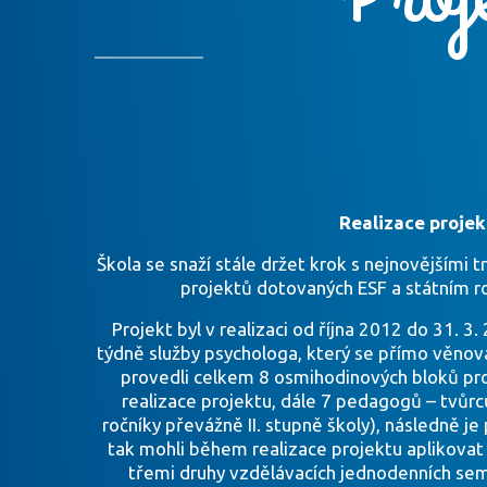
Realizace projek
Škola se snaží stále držet krok s nejnovějšími 
projektů dotovaných ESF a státním ro
Projekt byl v realizaci od října 2012 do 31. 3
týdně služby psychologa, který se přímo věnova
provedli celkem 8 osmihodinových bloků pro
realizace projektu, dále 7 pedagogů – tvůrc
ročníky převážně II. stupně školy), následně 
tak mohli během realizace projektu aplikova
třemi druhy vzdělávacích jednodenních sem