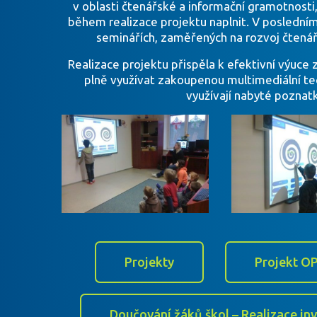
v oblasti čtenářské a informační gramotnosti,
během realizace projektu naplnit. V poslední
seminářích, zaměřených na rozvoj čtenářs
Realizace projektu přispěla k efektivní výuce
plně využívat zakoupenou multimediální te
využívají nabyté poznatk
Projekty
Projekt OP
Doučování žáků škol – Realizace in