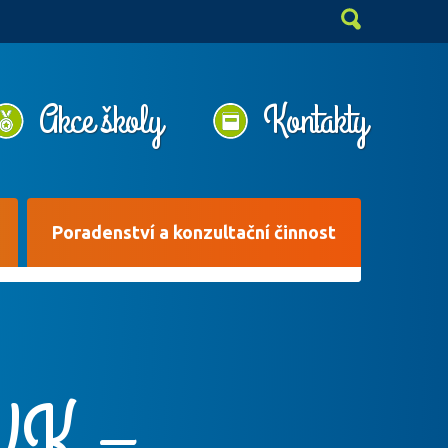
Akce školy
Kontakty
Poradenství a konzultační činnost
 VK –