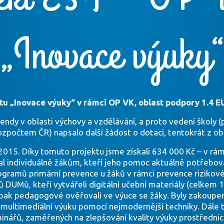
„Inovace výuky
tu „Inovace výuky“ v rámci OP VK, oblast podpory 1.4 E
trendy v oblasti výchovy a vzdělávání, a proto vedení školy 
zpočtem ČR) napsalo další žádost o dotaci, tentokrát z ob
. 2015. Díky tomuto projektu jsme získali 634 000 Kč – v rám
l individuálně žákům, kteří jeho pomoc aktuálně potřebovali
gramů primární prevence u žáků v rámci prevence rizikovéh
ů DUMů, kteří vytvářeli digitální učební materiály (celke
je pak pedagogové ověřovali ve výuce se žáky. Byly zakoupen
t multimediální výuku pomocí nejmodernější techniky. Dále
inářů, zaměřených na zlepšování kvality výuky prostředn